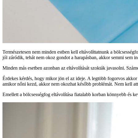
Természetesen nem minden estben kell eltávolíttatnunk a bölcsességfog
jól záródik, tehát nem okoz gondot a harapásban, akkor semmi sem indo
Minden más esetben azonban az eltávolítását szokták javasolni. Számo
Érdekes kérdés, hogy mikor jön el az ideje. A legtöbb fogorvos akkor s
amikor nőni kezd, akkor nem okozhat később problémát. Nem kell attól
Emellett a bölcsességfog eltávolítása fiatalabb korban könnyebb és kev