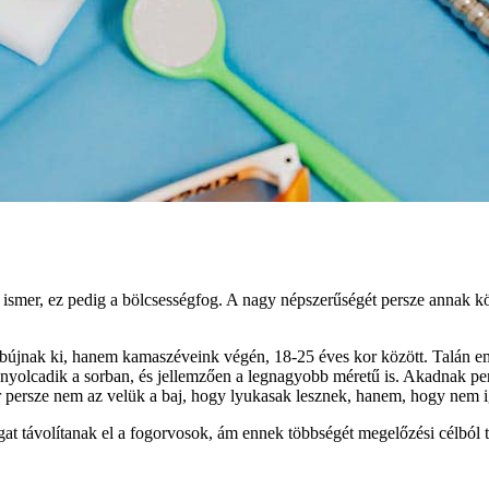
 ismer, ez pedig a bölcsességfog. A nagy népszerűségét persze annak kö
jnak ki, hanem kamaszéveink végén, 18-25 éves kor között. Talán emia
 a nyolcadik a sorban, és jellemzően a legnagyobb méretű is. Akadnak p
 persze nem az velük a baj, hogy lyukasak lesznek, hanem, hogy nem i
gat távolítanak el a fogorvosok, ám ennek többségét megelőzési célból t