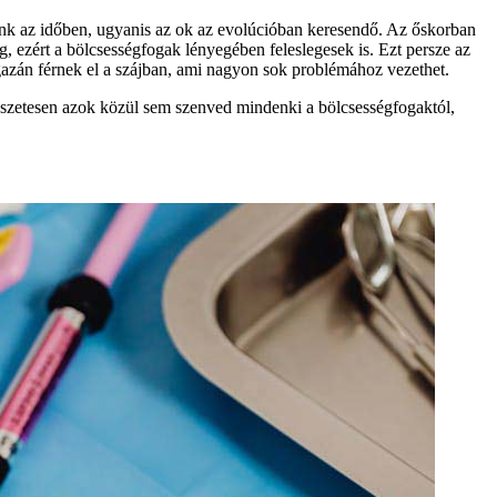
yünk az időben, ugyanis az ok az evolúcióban keresendő. Az őskorban
 ezért a bölcsességfogak lényegében feleslegesek is. Ezt persze az
igazán férnek el a szájban, ami nagyon sok problémához vezethet.
szetesen azok közül sem szenved mindenki a bölcsességfogaktól,