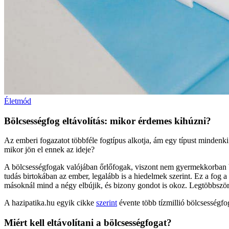
Életmód
Bölcsességfog eltávolítás: mikor érdemes kihúzni?
Az emberi fogazatot többféle fogtípus alkotja, ám egy típust mindenki
mikor jön el ennek az ideje?
A bölcsességfogak valójában őrlőfogak, viszont nem gyermekkorban bú
tudás birtokában az ember, legalább is a hiedelmek szerint. Ez a fog
másoknál mind a négy elbújik, és bizony gondot is okoz. Legtöbbször
A hazipatika.hu egyik cikke
szerint
évente több tízmillió bölcsességfo
Miért kell eltávolítani a bölcsességfogat?