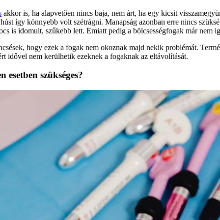
s
akkor is, ha alapvetően nincs baja, nem árt, ha egy kicsit visszameg
húst így könnyebb volt szétrágni. Manapság azonban erre nincs szükség,
apocs is idomult, szűkebb lett. Emiatt pedig a bölcsességfogak már nem 
encsések, hogy ezek a fogak nem okoznak majd nekik problémát. Termé
rt idővel nem kerülhetik ezeknek a fogaknak az eltávolítását.
en esetben szükséges?