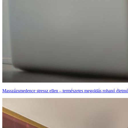
Masszázsmedence stressz ellen – természetes megoldás rohanó életm