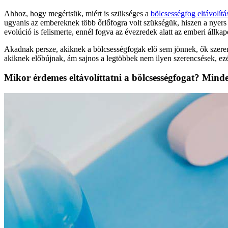
Ahhoz, hogy megértsük, miért is szükséges a
bölcsességfog eltávolítá
ugyanis az embereknek több őrlőfogra volt szükségük, hiszen a nyers 
evolúció is felismerte, ennél fogva az évezredek alatt az emberi állk
Akadnak persze, akiknek a bölcsességfogak elő sem jönnek, ők szer
akiknek előbújnak, ám sajnos a legtöbbek nem ilyen szerencsések, ezé
Mikor érdemes eltávolíttatni a bölcsességfogat? Mind