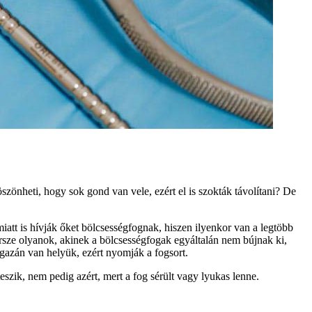
szönheti, hogy sok gond van vele, ezért el is szokták távolítani? De
tt is hívják őket bölcsességfognak, hiszen ilyenkor van a legtöbb
ersze olyanok, akinek a bölcsességfogak egyáltalán nem bújnak ki,
gazán van helyük, ezért nyomják a fogsort.
eszik, nem pedig azért, mert a fog sérült vagy lyukas lenne.