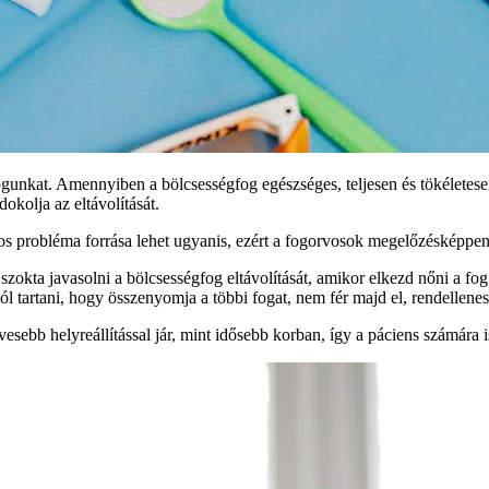
unkat. Amennyiben a bölcsességfog egészséges, teljesen és tökéletesen 
kolja az eltávolítását.
s probléma forrása lehet ugyanis, ezért a fogorvosok megelőzésképpen i
zokta javasolni a bölcsességfog eltávolítását, amikor elkezd nőni a fog
 tartani, hogy összenyomja a többi fogat, nem fér majd el, rendellenes
esebb helyreállítással jár, mint idősebb korban, így a páciens számára i