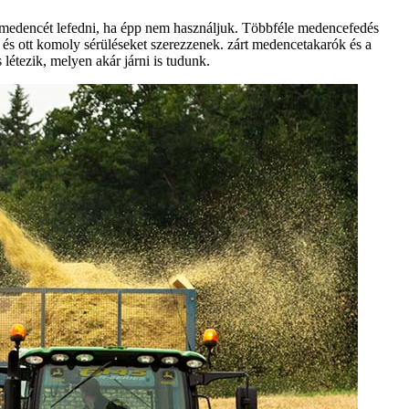
a medencét lefedni, ha épp nem használjuk. Többféle medencefedés
 és ott komoly sérüléseket szerezzenek. zárt medencetakarók és a
létezik, melyen akár járni is tudunk.