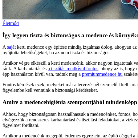
Életmód
Így legyen tiszta és biztonságos a medence és környék
A
saját
kerti medence egy építése mindig izgalmas dolog, ahogyan az 
nyújtotta lehetőségeket, ha az nem tiszta és biztonságos.
Amikor végre elkészül a kerti medencénk, akkor nagyon izgatottak v
ránk. A karbantartás és
a tisztítás rendkívül fontos
, ahogy az is, hogy 
épp használaton kívül van, tudtuk meg a
premiummedence.hu
szakértő
Fontos kérdések ezek, melyeket már a tervezésnél szem előtt kell tart
figyelembe kell vennünk a biztonsági kérdéseket.
Amire a medencehigiénia szempontjából mindenképp 
Ahhoz, hogy biztonságosan használhassuk a medencénket, fontos, hogy a
elvégezzük a rendszeres karbantartási és tisztítási feladatokat, a ví
figyelmet fordítani.
Amikor a medencénk megépül, érdemes egyeztetni az építő céggel a karb