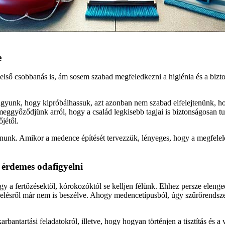
e
első csobbanás is, ám sosem szabad megfeledkezni a higiénia és a bizt
agyunk, hogy kipróbálhassuk, azt azonban nem szabad elfelejtenünk, 
meggyőződjünk arról, hogy a család legkisebb tagjai is biztonságosan t
jétől.
anunk. Amikor a medence építését tervezzük, lényeges, hogy a megfelelő
érdemes odafigyelni
 fertőzésektől, kórokozóktól se kelljen félünk. Ehhez persze elengedhet
zkezelésről már nem is beszélve. Ahogy medencetípusból, úgy szűrőrendsze
antartási feladatokról, illetve, hogy hogyan történjen a tisztítás és 