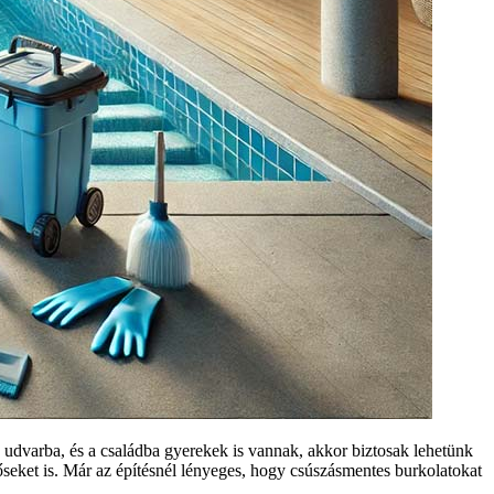
udvarba, és a családba gyerekek is vannak, akkor biztosak lehetünk
őseket is. Már az építésnél lényeges, hogy csúszásmentes burkolatokat