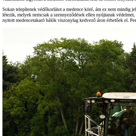
Sokan telepítenek védőkorlátot a medence köré, ám ez nem mindig je
létezik, melyek nemcsak a szennyeződések ellen nyújtanak védelmet, h
nyitott medencetakaró hálók viszonylag kedvező áron érhetőek el. Persz