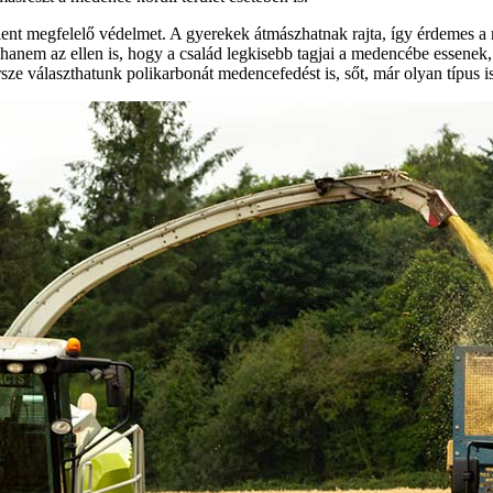
lent megfelelő védelmet. A gyerekek átmászhatnak rajta, így érdemes 
anem az ellen is, hogy a család legkisebb tagjai a medencébe essenek,
e választhatunk polikarbonát medencefedést is, sőt, már olyan típus is 