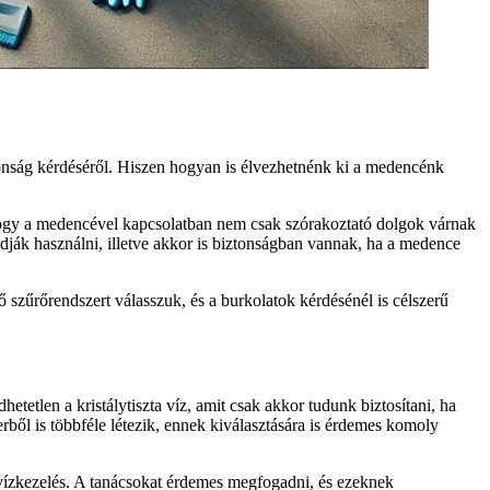
onság kérdéséről. Hiszen hogyan is élvezhetnénk ki a medencénk
hogy a medencével kapcsolatban nem csak szórakoztató dolgok várnak
udják használni, illetve akkor is biztonságban vannak, ha a medence
 szűrőrendszert válasszuk, és a burkolatok kérdésénél is célszerű
etlen a kristálytiszta víz, amit csak akkor tudunk biztosítani, ha
rből is többféle létezik, ennek kiválasztására is érdemes komoly
a vízkezelés. A tanácsokat érdemes megfogadni, és ezeknek