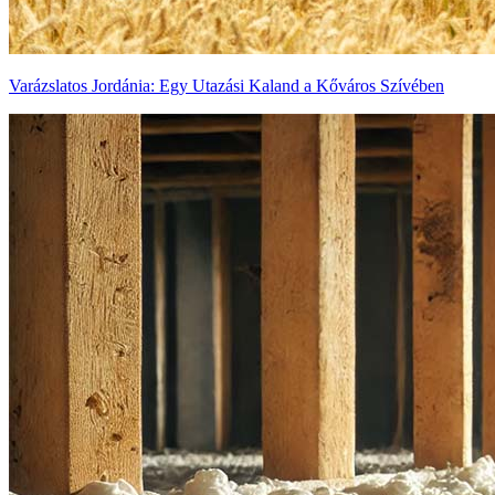
Varázslatos Jordánia: Egy Utazási Kaland a Kőváros Szívében