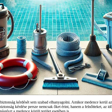
biztonság kérdését sem szabad elhanyagolni. Amikor medence kerül az 
iztonság kérdése persze nemcsak őket érint, hanem a felnőtteket, az id
ásrészt a medence körüli terület esetében is.