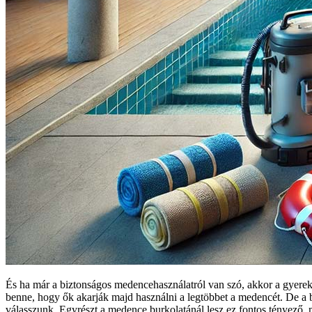
És ha már a biztonságos medencehasználatról van szó, akkor a gyerek
benne, hogy ők akarják majd használni a legtöbbet a medencét. De a b
válasszunk. Egyrészt a medence burkolatánál lesz ez fontos tényező, m