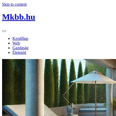
Skip to content
Mkbb.hu
Kezdőlap
Web
Gazdaság
Életmód