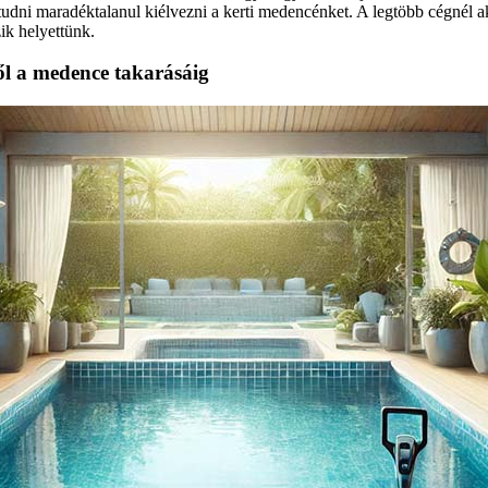
tudni maradéktalanul kiélvezni a kerti medencénket. A legtöbb cégnél ak
zik helyettünk.
től a medence takarásáig