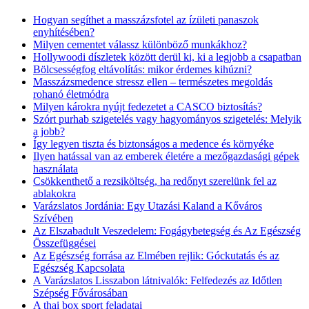
Hogyan segíthet a masszázsfotel az ízületi panaszok
enyhítésében?
Milyen cementet válassz különböző munkákhoz?
Hollywoodi díszletek között derül ki, ki a legjobb a csapatban
Bölcsességfog eltávolítás: mikor érdemes kihúzni?
Masszázsmedence stressz ellen – természetes megoldás
rohanó életmódra
Milyen károkra nyújt fedezetet a CASCO biztosítás?
Szórt purhab szigetelés vagy hagyományos szigetelés: Melyik
a jobb?
Így legyen tiszta és biztonságos a medence és környéke
Ilyen hatással van az emberek életére a mezőgazdasági gépek
használata
Csökkenthető a rezsiköltség, ha redőnyt szerelünk fel az
ablakokra
Varázslatos Jordánia: Egy Utazási Kaland a Kőváros
Szívében
Az Elszabadult Veszedelem: Fogágybetegség és Az Egészség
Összefüggései
Az Egészség forrása az Elmében rejlik: Góckutatás és az
Egészség Kapcsolata
A Varázslatos Lisszabon látnivalók: Felfedezés az Időtlen
Szépség Fővárosában
A thai box sport feladatai