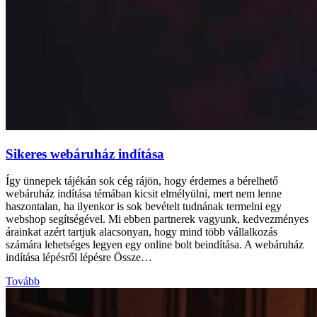
Sikeres webáruház indítása
Így ünnepek tájékán sok cég rájön, hogy érdemes a bérelhető
webáruház indítása témában kicsit elmélyülni, mert nem lenne
haszontalan, ha ilyenkor is sok bevételt tudnának termelni egy
webshop segítségével. Mi ebben partnerek vagyunk, kedvezményes
árainkat azért tartjuk alacsonyan, hogy mind több vállalkozás
számára lehetséges legyen egy online bolt beindítása. A webáruház
indítása lépésről lépésre Össze…
Tovább