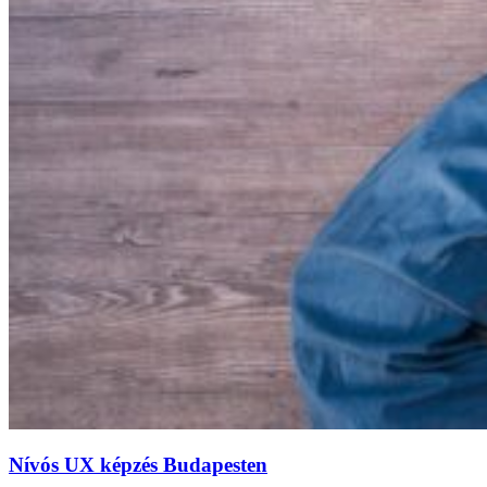
Nívós UX képzés Budapesten