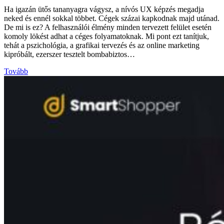
Ha igazán ütős tananyagra vágysz, a nívós UX képzés megadja
neked és ennél sokkal többet. Cégek százai kapkodnak majd utánad.
De mi is ez? A felhasználói élmény minden tervezett felület esetén
komoly lökést adhat a céges folyamatoknak. Mi pont ezt tanítjuk,
tehát a pszichológia, a grafikai tervezés és az online marketing
kipróbált, ezerszer tesztelt bombabiztos…
Tovább