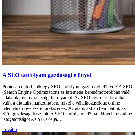
A SEO tanfolyam gazdasági előnyei
Pontosan tudod, mik egy SEO tanfolyam gazdasági előnyei? A SEO
(Search Engine Optimization) az internetes keresőmotorokban való
találatok javítására szolgáló folyamat. Az SEO egyre fontosabbá
válik a digitális marketingben, mivel a vállalkozások az online
jelenlétük növelésére törekszenek. Az alábbiakban bemutatjuk az
SEO gazdasági hasznait. A SEO tanfolyam előnyei Növeli az online
látogatottságot Az SEO célja,…
Tovább