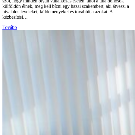
szól, hogy minden olyan vállalkozás esetén, ahol a tulajdonosok
külföldön élnek, meg kell bízni egy hazai szakembert, aki átveszi a
hivatalos leveleket, küldeményeket és továbbítja azokat. A
kézbesítési…
Tovább