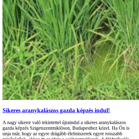
Sikeres aranykalászos gazda képzés indul!
A nagy sikerre való tekintettel újraindul a sikeres aranykalászos
gazda képzés Szigetszentmiklóson, Budapesthez közel. Ha Ön is
unja már, hogy az egyre drágább élelmiszerek egyre rosszabb