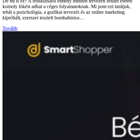
De mi is ez? A felhasználói élmény minden tervezett felület esetén
komoly lökést adhat a céges folyamatoknak. Mi pont ezt tanítjuk,
tehát a pszichológia, a grafikai tervezés és az online marketing
kipróbált, ezerszer tesztelt bombabiztos…
Tovább