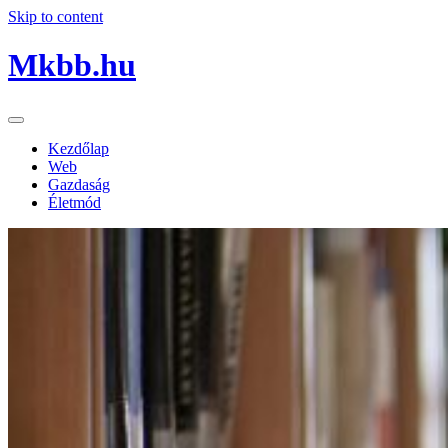
Skip to content
Mkbb.hu
Kezdőlap
Web
Gazdaság
Életmód