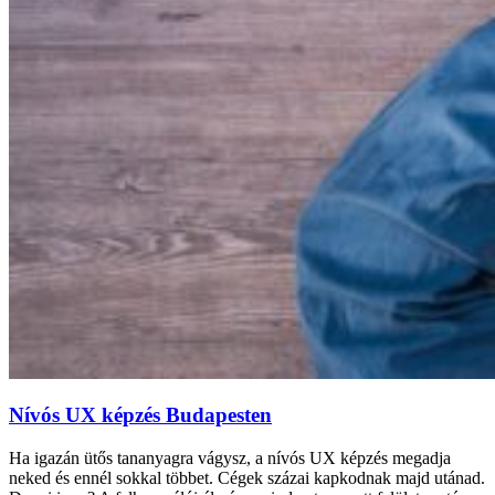
Nívós UX képzés Budapesten
Ha igazán ütős tananyagra vágysz, a nívós UX képzés megadja
neked és ennél sokkal többet. Cégek százai kapkodnak majd utánad.