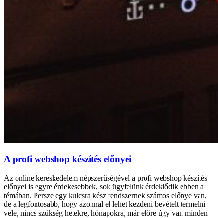
A profi webshop készítés előnyei
Az online kereskedelem népszerűségével a profi webshop készítés
előnyei is egyre érdekesebbek, sok ügyfelünk érdeklődik ebben a
témában. Persze egy kulcsra kész rendszernek számos előnye van,
de a legfontosabb, hogy azonnal el lehet kezdeni bevételt termelni
vele, nincs szükség hetekre, hónapokra, már előre úgy van minden