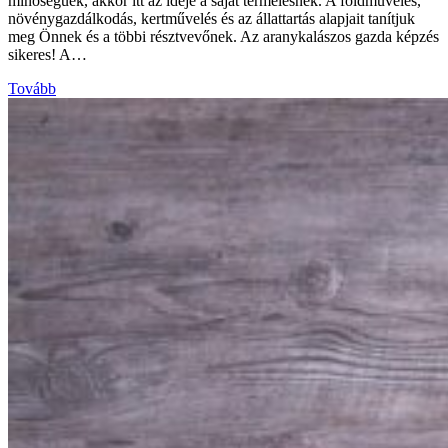
minőségűek, akkor itt az ideje a saját termelésnek. A földművelés,
növénygazdálkodás, kertművelés és az állattartás alapjait tanítjuk
meg Önnek és a többi résztvevőnek. Az aranykalászos gazda képzés
sikeres! A…
Tovább