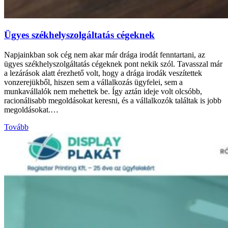
Ügyes székhelyszolgáltatás cégeknek
Napjainkban sok cég nem akar már drága irodát fenntartani, az
ügyes székhelyszolgáltatás cégeknek pont nekik szól. Tavasszal már
a lezárások alatt érezhető volt, hogy a drága irodák veszítettek
vonzerejükből, hiszen sem a vállalkozás ügyfelei, sem a
munkavállalók nem mehettek be. Így aztán ideje volt olcsóbb,
racionálisabb megoldásokat keresni, és a vállalkozók találtak is jobb
megoldásokat.…
Tovább