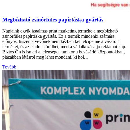
Megbízható zsinórfüles papírtáska gyártás
Napjaink egyik izgalmas print marketing terméke a megbízható
zsinórfüles papírtáska gyártás. Ez a termék mindenki számára
előnyös, hiszen a vevőnek nem kézben kell elcipelnie a vásárolt
terméket, és az eladó is örülhet, mert a vállalkozása jó reklámot kap.
Biztos Ön is ismeri a jelenséget, amikor a bevásárló központokban,
plázákban látásról meg lehet mondani, ki hol…
Tovább