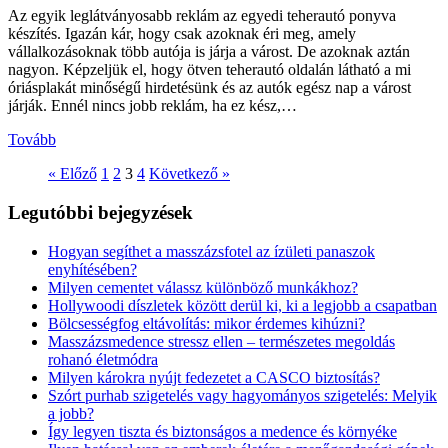
Az egyik leglátványosabb reklám az egyedi teherautó ponyva
készítés. Igazán kár, hogy csak azoknak éri meg, amely
vállalkozásoknak több autója is járja a várost. De azoknak aztán
nagyon. Képzeljük el, hogy ötven teherautó oldalán látható a mi
óriásplakát minőségű hirdetésünk és az autók egész nap a várost
járják. Ennél nincs jobb reklám, ha ez kész,…
Tovább
« Előző
1
2
3
4
Következő »
Legutóbbi bejegyzések
Hogyan segíthet a masszázsfotel az ízületi panaszok
enyhítésében?
Milyen cementet válassz különböző munkákhoz?
Hollywoodi díszletek között derül ki, ki a legjobb a csapatban
Bölcsességfog eltávolítás: mikor érdemes kihúzni?
Masszázsmedence stressz ellen – természetes megoldás
rohanó életmódra
Milyen károkra nyújt fedezetet a CASCO biztosítás?
Szórt purhab szigetelés vagy hagyományos szigetelés: Melyik
a jobb?
Így legyen tiszta és biztonságos a medence és környéke