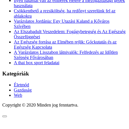
Ilyen hatással van az emberek életére a mezőgazdasági gépek
használata
Csökkenthető a rezsiköltség, ha redőnyt szerelünk fel az
ablakokra
Varázslatos Jordánia: Egy Utazási Kaland a Kőváros
Szívében
Az Elszabadult Veszedelem: Fogágybetegség és Az Egészség
Összefüggései
Az Egészség forrása az Elmében rejlik: Góckutatás és az
Egészség Kapcsolata
A Varázslatos Lisszabon látnivalók: Felfedezés az Időtlen
Szépség Fővárosában
A thai box sport feladatai
Kategóriák
Életmód
Gazdaság
Web
Copyright © 2020 Minden jog fenntartva.