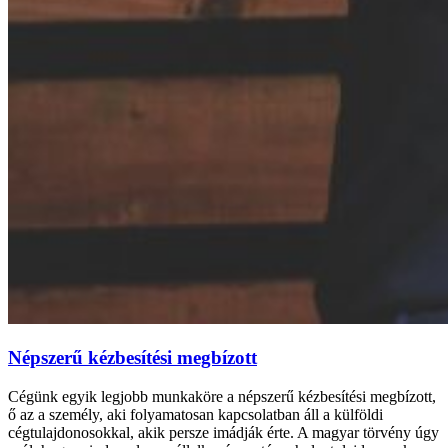
Népszerű kézbesítési megbízott
Cégünk egyik legjobb munkaköre a népszerű kézbesítési megbízott,
ő az a személy, aki folyamatosan kapcsolatban áll a külföldi
cégtulajdonosokkal, akik persze imádják érte. A magyar törvény úgy